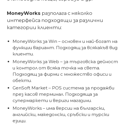
MoneyWorks
разполага с няколко
интерфейса подходящи за различни
категории клиенти:
MoneyWorks за Win – основен и най-богат на
функции вариант. Подходящ за всякакъв вид
клиенти.
MoneyWorks за Web – за търговска дейност
и контрол от всяка точка на света.
Подходящ за фирми с множество офиси и
обекти.
GenSoft Market – POS система за продажби
през касов терминал. Подходяща за
супермаркети и вериги магазини.
MoneyWorks – има версии на български,
английски, македонски, сръбски и турски
езици.