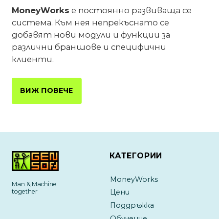
MoneyWorks
е постоянно развиваща се
система. Към нея непрекъснато се
добавят нови модули и функции за
различни браншове и специфични
клиенти.
ВИЖ ПОВЕЧЕ
КАТЕГОРИИ
MoneyWorks
Man & Machine
together
Цени
Поддръжка
Обучение