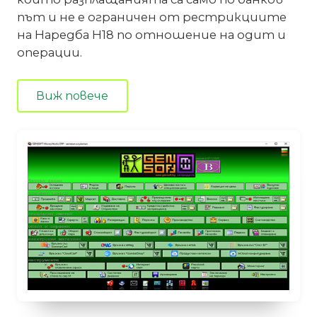
път и не е ограничен от рестрикциите
на Наредба Н18 по отношение на одит и
операции.
Виж повече