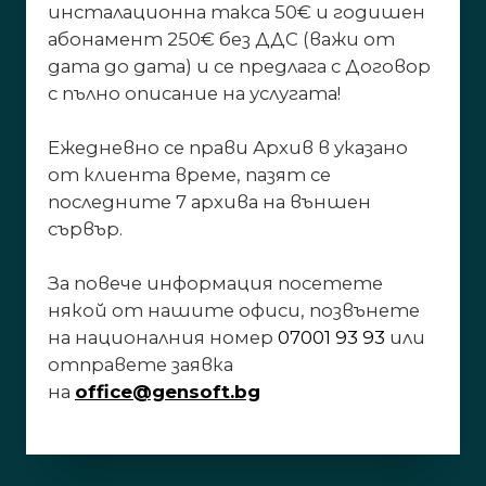
инсталационна такса 50€ и годишен
абонамент 250€ без ДДС (важи от
дата до дата) и се предлага с Договор
с пълно описание на услугата!
Ежедневно се прави Архив в указано
от клиента време, пазят се
последните 7 архива на външен
сървър.
За повече информация посетете
някой от нашите офиси, позвънете
на националния номер
07001 93 93
или
отправете заявка
на
office@gensoft.bg