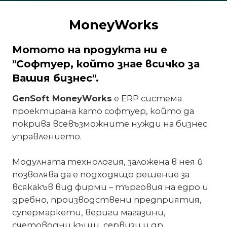
MoneyWorks
Мотото на продукта ни е
"Софтуер, който знае всичко за
Вашия бизнес".
GenSoft MoneyWorks
е ERP система
проектирана като софтуер, който да
покрива всевъзможните нужди на бизнес
управлението.
Модулната технология, заложена в нея й
позволява да е подходящо решение за
всякакъв вид фирми – търговия на едро и
дребно, производствени предприятия,
супермаркети, вериги магазини,
счетоводни къщи, сервизи и др.