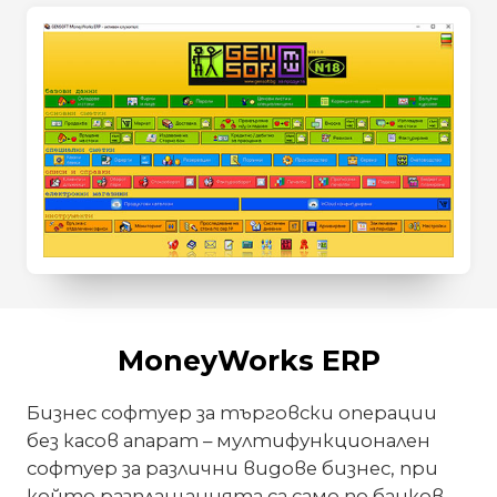
MoneyWorks ERP
Бизнес софтуер за търговски операции
без касов апарат – мултифункционален
софтуер за различни видове бизнес, при
който разплащанията са само по банков